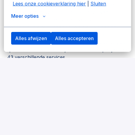
Lees onze cookieverklaring hier
 | 
Sluiten
We luisteren aandachtig naar alle partijen in de
logistieke keten. Van rederij tot terminal, van
Meer opties
chauffeur tot douanier: alle schakels in de keten
hebben hun eigen uitdaging. We werken dan ook
voor de gehele havencommunity. Zij werken
Alles afwijzen
Alles accepteren
efficiënter en effectiever door het eenvoudigweg op
tijd verwerken van 90 miljoen transacties per jaar via
43 verschillende services
Keeping things moving
Portbase bestaat sinds 2002 en daar zijn we trots
op. Wat ooit begon met de opdracht om papierwerk
te digitaliseren, is uitgegroeid tot een van de meest
vooruitstrevende Port Community Systemen van de
wereld en een verbindende factor tussen alle