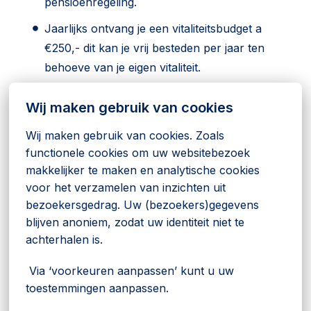
pensioenregeling.
Jaarlijks ontvang je een vitaliteitsbudget a
€250,- dit kan je vrij besteden per jaar ten
behoeve van je eigen vitaliteit.
Wij maken gebruik van cookies
Over Portbase
Wij maken gebruik van cookies. Zoals 
functionele cookies om uw websitebezoek 
We opereren als IT-bedrijf en als logistiek
makkelijker te maken en analytische cookies 
dienstverlener. We zijn beiden en dat maakt ons
voor het verzamelen van inzichten uit 
sterk. We kennen de markt, de spelers en hun
bezoekersgedrag. Uw (bezoekers)gegevens 
belangen. We brengen partijen samen, initiëren
blijven anoniem, zodat uw identiteit niet te 
ketenafspraken en werken samen aan oplossingen
achterhalen is.
die de Nederlandse havens en hun supply chains
aantrekkelijk maken voor bedrijven die goederen via
 Via ‘voorkeuren aanpassen’ kunt u uw 
Europa willen vervoeren.
toestemmingen aanpassen.